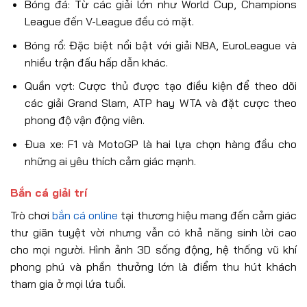
Bóng đá: Từ các giải lớn như World Cup, Champions
League đến V-League đều có mặt.
Bóng rổ: Đặc biệt nổi bật với giải NBA, EuroLeague và
nhiều trận đấu hấp dẫn khác.
Quần vợt: Cược thủ được tạo điều kiện để theo dõi
các giải Grand Slam, ATP hay WTA và đặt cược theo
phong độ vận động viên.
Đua xe: F1 và MotoGP là hai lựa chọn hàng đầu cho
những ai yêu thích cảm giác mạnh.
Bắn cá giải trí
Trò chơi
bắn cá online
tại thương hiệu mang đến cảm giác
thư giãn tuyệt vời nhưng vẫn có khả năng sinh lời cao
cho mọi người. Hình ảnh 3D sống động, hệ thống vũ khí
phong phú và phần thưởng lớn là điểm thu hút khách
tham gia ở mọi lứa tuổi.