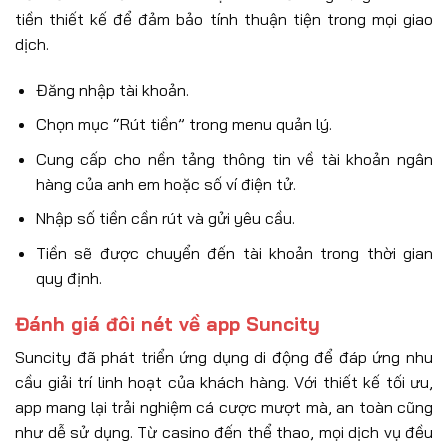
tiền thiết kế để đảm bảo tính thuận tiện trong mọi giao
dịch.
Đăng nhập tài khoản.
Chọn mục “Rút tiền” trong menu quản lý.
Cung cấp cho nền tảng thông tin về tài khoản ngân
hàng của anh em hoặc số ví điện tử.
Nhập số tiền cần rút và gửi yêu cầu.
Tiền sẽ được chuyển đến tài khoản trong thời gian
quy định.
Đánh giá đôi nét về app Suncity
Suncity đã phát triển ứng dụng di động để đáp ứng nhu
cầu giải trí linh hoạt của khách hàng. Với thiết kế tối ưu,
app mang lại trải nghiệm cá cược mượt mà, an toàn cũng
như dễ sử dụng. Từ casino đến thể thao, mọi dịch vụ đều