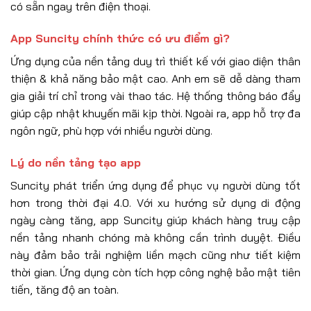
có sẵn ngay trên điện thoại.
App Suncity chính thức có ưu điểm gì?
Ứng dụng của nền tảng duy trì thiết kế với giao diện thân
thiện & khả năng bảo mật cao. Anh em sẽ dễ dàng tham
gia giải trí chỉ trong vài thao tác. Hệ thống thông báo đẩy
giúp cập nhật khuyến mãi kịp thời. Ngoài ra, app hỗ trợ đa
ngôn ngữ, phù hợp với nhiều người dùng.
Lý do nền tảng tạo app
Suncity phát triển ứng dụng để phục vụ người dùng tốt
hơn trong thời đại 4.0. Với xu hướng sử dụng di động
ngày càng tăng, app Suncity giúp khách hàng truy cập
nền tảng nhanh chóng mà không cần trình duyệt. Điều
này đảm bảo trải nghiệm liền mạch cũng như tiết kiệm
thời gian. Ứng dụng còn tích hợp công nghệ bảo mật tiên
tiến, tăng độ an toàn.