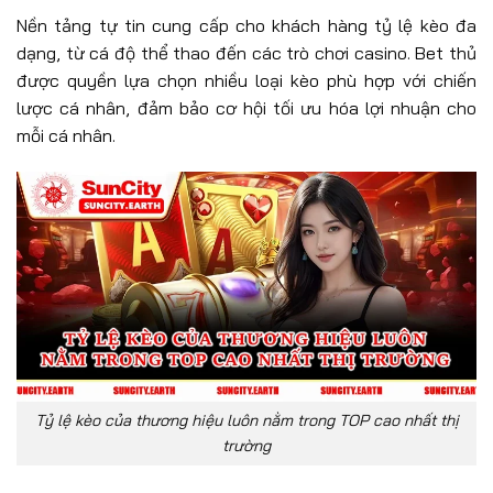
Nền tảng tự tin cung cấp cho khách hàng tỷ lệ kèo đa
dạng, từ cá độ thể thao đến các trò chơi casino. Bet thủ
được quyền lựa chọn nhiều loại kèo phù hợp với chiến
lược cá nhân, đảm bảo cơ hội tối ưu hóa lợi nhuận cho
mỗi cá nhân.
Tỷ lệ kèo của thương hiệu luôn nằm trong TOP cao nhất thị
trường