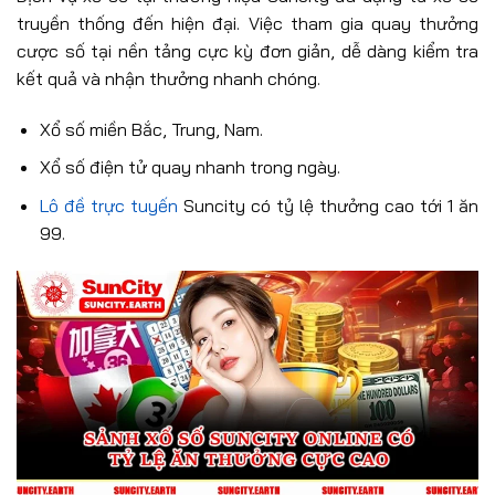
truyền thống đến hiện đại. Việc tham gia quay thưởng
cược số tại nền tảng cực kỳ đơn giản, dễ dàng kiểm tra
kết quả và nhận thưởng nhanh chóng.
Xổ số miền Bắc, Trung, Nam.
Xổ số điện tử quay nhanh trong ngày.
Lô đề trực tuyến
Suncity có tỷ lệ thưởng cao tới 1 ăn
99.