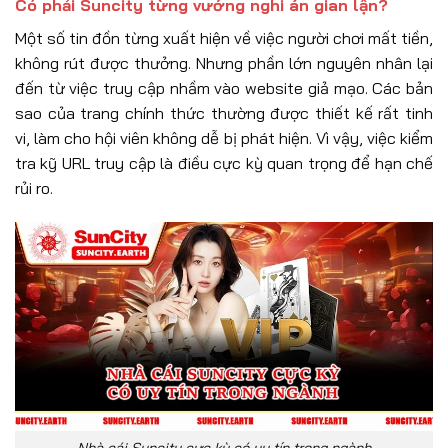
Có phải Suncity từng vướng nghi án gian lận?
Một số tin đồn từng xuất hiện về việc người chơi mất tiền,
không rút được thưởng. Nhưng phần lớn nguyên nhân lại
đến từ việc truy cập nhầm vào website giả mạo. Các bản
sao của trang chính thức thường được thiết kế rất tinh
vi, làm cho hội viên không dễ bị phát hiện. Vì vậy, việc kiểm
tra kỹ URL truy cập là điều cực kỳ quan trọng để hạn chế
rủi ro.
Nhà cái Suncity cực kỳ có uy tín trong ngành