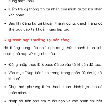
cùng mật khẩu.
Kiểm tra kỹ thông tin cá nhân của mình trước khi nhấn
xác nhận.
Sau khi đăng ký tài khoản thành công, khách hàng có
thể truy cập tài khoản ngay lập tức.
Quy trình nạp thưởng tại nền tảng
Hệ thống cung cấp nhiều phương thức thanh toán linh
hoạt, phù hợp với mọi nhu cầu.
Đăng nhập theo ID & pass đã có vào tài khoản đã tạo.
Vào mục “Nạp tiền” có trong trong phần “Quản lý tài
khoản”.
Chọn một phương thức thanh toán thích hợp cho cá
nhân mình.
Nhập số tiền anh em muốn nạp và xác nhận chi tiết